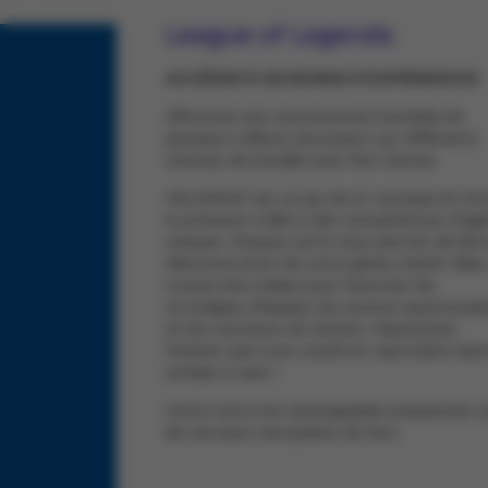
League of Legends
ACCÉDER À UN MONDE D'EXPÉRIENCES
Affrontez une communauté mondiale de
plusieurs millions de joueurs sur différents
champs de bataille avec Riot Games
VALORANT est un jeu de tir tactique en 5c
la précision s'allie à des compétences d'ag
uniques. Chaque carte vous permet de faire
démonstration de votre génie créatif. Elles
toutes été créées pour favoriser les
stratégies d'équipe, les actions spectacula
et les moments de tension. Réussissez
l'exploit que tous voudront reproduire dans
années à venir !
Cette Carte est échangeable uniquement s
les serveurs européens de Riot.