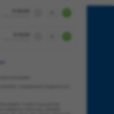
€ 20,00
PRIX DREAMLAND
€ 10,00
PRIX DREAMLAND
ats
tgames.com/redeem
, consultez : prepaidcards.riotgames.com
) (le présent « Code ») vous permet
t indiqué sur votre reçu, utilisable