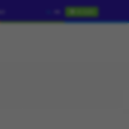
€ 0,00
LC
NL
FR