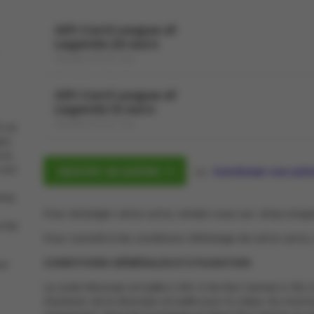
Gift Card League of
Legends 20 euro
VALABLE POUR 1 AN
Gift Card League of
Legends 10 euro
VALABLE POUR 1 AN
5 où
ent
 la
 ont
Ajouter au panier
ou
Continuer vos ach
ires
Pour échanger cette carte, rendez-vous sur: shop.rio
 les
Pour connaître les conditions d’échange de cette carte
CONDITIONS GÉNÉRALES D’UTILISATION
ur
Le code Monnaie virtuelle (« MV ») de Riot Games (« RG »
d’acheter de la Monnaie virtuelle pour la valeur du montan