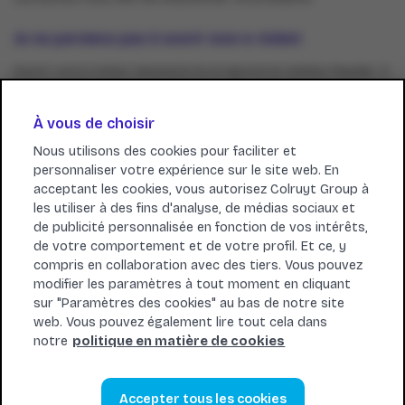
Je ne parviens pas à ouvrir mon e-ticket
Ouvrir votre ticket nécessite le programme Adobe Reader. Il
est disponible, tant pour Windows que pour Mac. Vous
pouvez le télécharger gratuitement sur le site suivant:
À vous de choisir
https://get.adobe.com/fr/reader/
Nous utilisons des cookies pour faciliter et
Comment puis-je payer?
personnaliser votre expérience sur le site web. En
acceptant les cookies, vous autorisez Colruyt Group à
Vous pouvez payer vos tickets en ligne de manière sécurisée
les utiliser à des fins d'analyse, de médias sociaux et
via Bancontact /Mister Cash, Visa, Mastercard et SEQR.
de publicité personnalisée en fonction de vos intérêts,
de votre comportement et de votre profil. Et ce, y
Je ne parviens pas à payer en ligne.
compris en collaboration avec des tiers. Vous pouvez
modifier les paramètres à tout moment en cliquant
Vérifiez que l’option paiement en ligne est activée pour votre
sur "Paramètres des cookies" au bas de notre site
carte bancaire. Faites une nouvelle tentative un peu plus
web. Vous pouvez également lire tout cela dans
tard. Si le problème persiste, nous vous conseillons de
notre
politique en matière de cookies
prendre contact avec votre banque.
Échanger/remplacer ou se faire rembourser des
Accepter tous les cookies