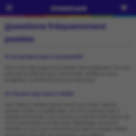
Questions fréquemment
posées
Je ne parviens pas à commander
Notre site web supporte la plupart des navigateurs. Si vous
avez des problèmes pour commander, vérifiez si votre
navigateur ne nécessite pas une mise à jour.
Je n’ai pas reçu mon e-ticket
Tout d’abord, vérifiez que le mail n’a pas atterri dans le
dossier SPAM, ou indésirables, de votre compte mail. À
chaque commande, vous recevez un mail de confirmation de
votre commande et un lien pour télécharger votre/vos
ticket(s). Si vous ne le retrouvez pas dans le dossier SPAM,
contactez-nous afin de solutionner ce problème.