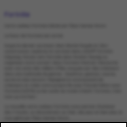
Fortnite
Carte cadeau Fortnite Gérée par l'Epic Games Store
Le futur de Fortnite est arrivé.
Soyez le dernier survivant dans Battle Royale et Zéro
construction, explorez et survivez dans LEGO® Fortnite
Odyssey, foncez vers l'arrivée dans Rocket Racing ou
organisez votre concert dans Fortnite Festival. Découvrez
avec vos amis des milliers d'îles conçues par des créateurs
dans une multitude de genres : Deathrun, gestion, course,
survie et plus encore ! Rejoignez la communauté de
créateurs et créez votre propre île avec l'Unreal Editor pour
Fortnite (UEFN) ou les outils du mode Créatif. Fortnite, c'est
tout ça à la fois !
La nouvelle carte cadeau Fortnite vous permet d'acheter
des V-bucks, un abonnement au Club, des jeux et bien plus, le
tout géré par l'Epic Games Store.