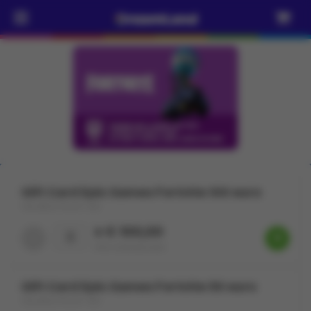
Gift Card Epic Games Fortnite 100 euro
VALABLE POUR 1 AN
x € 100,00
PRIX DREAMLAND
Gift Card Epic Games Fortnite 50 euro
VALABLE POUR 1 AN