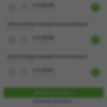
x € 50,00
PRIX DREAMLAND
Gift Card Epic Games Fortnite 25 euro
VALABLE POUR 1 AN
x € 25,00
PRIX DREAMLAND
Gift Card Epic Games Fortnite 10 euro
VALABLE POUR 1 AN
x € 10,00
PRIX DREAMLAND
Ajouter au panier
Continuer vos achats