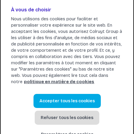
Remarque : les V-bucks achetés dans l'Epic Games Store
n'apparaîtront pas sur les appareils Nintendo. Cependant, si
À vous de choisir
vous utilisez vos V-bucks pour acheter des objets
cosmétiques dans la boutique d'objets, ces derniers
Nous utilisons des cookies pour faciliter et
apparaîtront sur tous vos appareils connectés à votre
personnaliser votre expérience sur le site web. En
compte Epic.
acceptant les cookies, vous autorisez Colruyt Group à
les utiliser à des fins d'analyse, de médias sociaux et
Nécessite d'avoir un accès à Internet et un compte Epic
de publicité personnalisée en fonction de vos intérêts,
valide ainsi que d'accepter les conditions. Des restrictions
de votre comportement et de votre profil. Et ce, y
d'âge, des limites de transactions, des impôts et d'autres
compris en collaboration avec des tiers. Vous pouvez
restrictions peuvent s'appliquer. Pour en savoir plus, rendez-
modifier les paramètres à tout moment en cliquant
vous sur epicgames.com/giftcardterms. Un code n'a pas de
sur "Paramètres des cookies" au bas de notre site
date d'expiration, ne peut pas être remboursé, échangé
web. Vous pouvez également lire tout cela dans
contre de l'argent, rechargé ou revendu hors cadre légal. Un
notre
politique en matière de cookies
code ne peut pas être remplacé s'il est perdu, volé, détruit
ou utilisé sans autorisation.
Epic Games/V-Bucks marques & © 2025 Epic Games, Inc.
Accepter tous les cookies
Carte émise et distribuée par Epic Games Commerce GmbH.
Pour recevoir de l'assistance, rendez-vous sur
Refuser tous les cookies
epicgames.com/help.